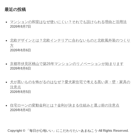
最近の投稿
マンションの和室はなぜ使いにくい？それでも設けられる理由と活用法
2026年8月7日
北欧デザインとは？北欧インテリアに合わないものと北欧風外装のつくり
方
2026年8月6日
京都市伏見区桃山で築26年マンションのリノベーションが始まります
2026年8月6日
犬が黒いものを怖がるのはなぜ？愛犬家住宅で考える黒い床・壁・家具の
注意点
2026年8月5日
住宅ローンの変動金利とは？金利が決まる仕組みと選ぶ前の注意点
2026年8月4日
Copyright © 「毎日が心地いい」にこだわりたい-あまねこう-All Rights Reserved.