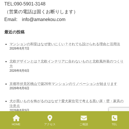
TEL:090-5901-3148
（営業の電話は固くお断りします）
Email: info@amanekou.com
最近の投稿
マンションの和室はなぜ使いにくい？それでも設けられる理由と活用法
2026年8月7日
北欧デザインとは？北欧インテリアに合わないものと北欧風外装のつくり
方
2026年8月6日
京都市伏見区桃山で築26年マンションのリノベーションが始まります
2026年8月6日
犬が黒いものを怖がるのはなぜ？愛犬家住宅で考える黒い床・壁・家具の
注意点
2026年8月5日
住宅ローンの変動金利とは？金利が決まる仕組みと選ぶ前の注意点
HOME
アクセス
ご相談
TEL
2026年8月4日