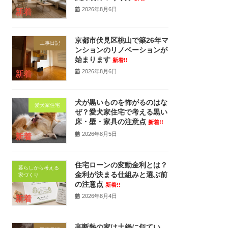
2026年8月6日
新着
京都市伏見区桃山で築26年マ
工事日記
ンションのリノベーションが
始まります
新着!!
2026年8月6日
新着
犬が黒いものを怖がるのはな
愛犬家住宅
ぜ？愛犬家住宅で考える黒い
床・壁・家具の注意点
新着!!
2026年8月5日
新着
住宅ローンの変動金利とは？
暮らしから考える
金利が決まる仕組みと選ぶ前
家づくり
の注意点
新着!!
2026年8月4日
新着
高断熱の家は土鍋に似てい