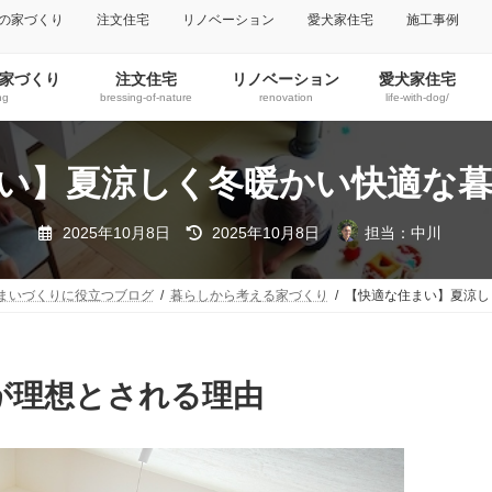
の家づくり
注文住宅
リノベーション
愛犬家住宅
施工事例
家づくり
注文住宅
リノベーション
愛犬家住宅
ng
bressing-of-nature
renovation
life-with-dog/
い】夏涼しく冬暖かい快適な
2025年10月8日
2025年10月8日
担当：中川
まいづくりに役立つブログ
暮らしから考える家づくり
【快適な住まい】夏涼し
が理想とされる理由