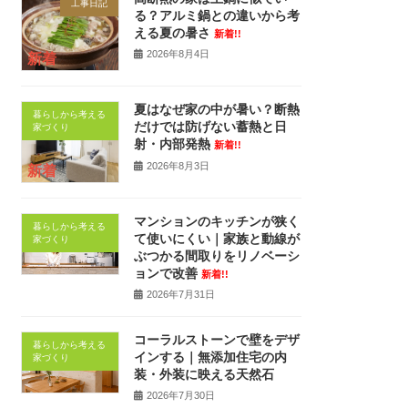
工事日記
る？アルミ鍋との違いから考
える夏の暑さ
新着!!
2026年8月4日
新着
夏はなぜ家の中が暑い？断熱
暮らしから考える
だけでは防げない蓄熱と日
家づくり
射・内部発熱
新着!!
2026年8月3日
新着
マンションのキッチンが狭く
暮らしから考える
て使いにくい｜家族と動線が
家づくり
ぶつかる間取りをリノベーシ
ョンで改善
新着!!
2026年7月31日
コーラルストーンで壁をデザ
暮らしから考える
インする｜無添加住宅の内
家づくり
装・外装に映える天然石
2026年7月30日