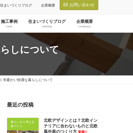
お問い合わせ
住まいづくりブログ
企業概要
施工事例
住まいづくりブログ
企業概要
case
weblog
company
暮らしについて
く冬暖かい快適な暮らしについて
最近の投稿
北欧デザインとは？北欧イン
暮らしから考える
テリアに合わないものと北欧
家づくり
風外装のつくり方
新着!!