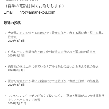
（営業の電話は固くお断りします）
Email: info@amanekou.com
最近の投稿
犬が黒いものを怖がるのはなぜ？愛犬家住宅で考える黒い床・壁・家具の
注意点
2026年8月5日
住宅ローンの変動金利とは？金利が決まる仕組みと選ぶ前の注意点
2026年8月4日
高断熱の家は土鍋に似ている？アルミ鍋との違いから考える夏の暑さ
2026年8月4日
夏はなぜ家の中が暑い？断熱だけでは防げない蓄熱と日射・内部発熱
2026年8月3日
マンションのキッチンが狭くて使いにくい｜家族と動線がぶつかる間取り
をリノベーションで改善
2026年7月31日