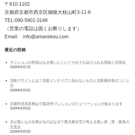
〒610-1102
京都府京都市西京区御陵大枝山町3-11-6
TEL:090-5901-3148
（営業の電話は固くお断りします）
Email: info@amanekou.com
最近の投稿
マンションの和室はなぜ使いにくい？それでも設けられる理由と活用法
2026年8月7日
北欧デザインとは？北欧インテリアに合わないものと北欧風外装のつくり
方
2026年8月6日
京都市伏見区桃山で築26年マンションのリノベーションが始まります
2026年8月6日
犬が黒いものを怖がるのはなぜ？愛犬家住宅で考える黒い床・壁・家具の
注意点
2026年8月5日