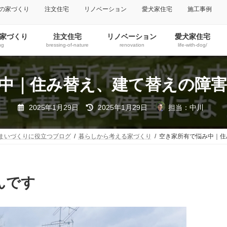
の家づくり
注文住宅
リノベーション
愛犬家住宅
施工事例
家づくり
注文住宅
リノベーション
愛犬家住宅
ng
bressing-of-nature
renovation
life-with-dog/
中｜住み替え、建て替えの障
2025年1月29日
2025年1月29日
担当：中川
まいづくりに役立つブログ
暮らしから考える家づくり
空き家所有で悩み中｜住
んです