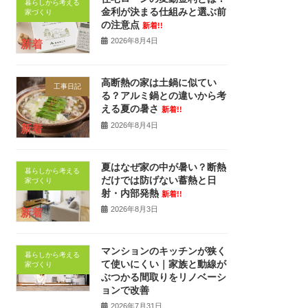
暮らしから考える
金利が決まる仕組みと選ぶ前
家づくり
の注意点
新着!!
2026年8月4日
新着
高断熱の家は土鍋に似てい
工事日記
る？アルミ鍋との違いから考
える夏の暑さ
新着!!
2026年8月4日
新着
夏はなぜ家の中が暑い？断熱
暮らしから考える
だけでは防げない蓄熱と日
家づくり
射・内部発熱
新着!!
2026年8月3日
新着
マンションのキッチンが狭く
暮らしから考える
て使いにくい｜家族と動線が
家づくり
ぶつかる間取りをリノベーシ
ョンで改善
2026年7月31日