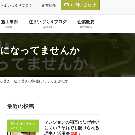
お問い合わせ
住まいづくりブログ
企業概要
施工事例
住まいづくりブログ
企業概要
case
weblog
company
害になってませんか
み替え、建て替えの障害になってませんか
最近の投稿
マンションの和室はなぜ使い
暮らしから考える
にくい？それでも設けられる
家づくり
理由と活用法
新着!!