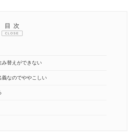
目次
CLOSE
住み替えができない
名義なのでややこしい
る