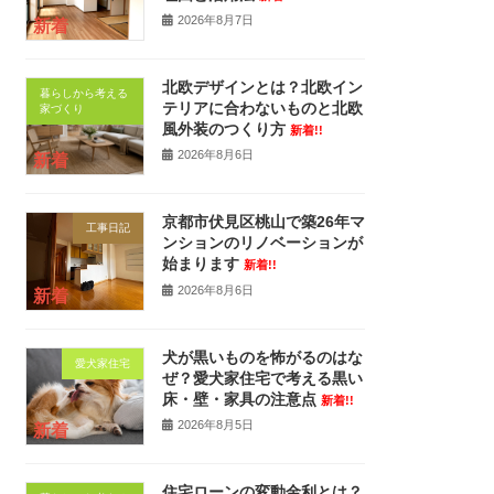
2026年8月7日
新着
北欧デザインとは？北欧イン
暮らしから考える
テリアに合わないものと北欧
家づくり
風外装のつくり方
新着!!
2026年8月6日
新着
京都市伏見区桃山で築26年マ
工事日記
ンションのリノベーションが
始まります
新着!!
2026年8月6日
新着
犬が黒いものを怖がるのはな
愛犬家住宅
ぜ？愛犬家住宅で考える黒い
床・壁・家具の注意点
新着!!
2026年8月5日
新着
住宅ローンの変動金利とは？