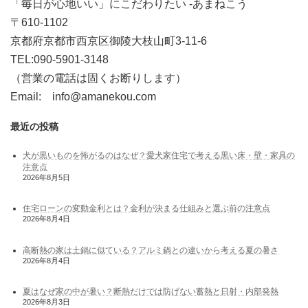
「毎日が心地いい」にこだわりたい -あまねこう
〒610-1102
京都府京都市西京区御陵大枝山町3-11-6
TEL:090-5901-3148
（営業の電話は固くお断りします）
Email: info@amanekou.com
最近の投稿
犬が黒いものを怖がるのはなぜ？愛犬家住宅で考える黒い床・壁・家具の
注意点
2026年8月5日
住宅ローンの変動金利とは？金利が決まる仕組みと選ぶ前の注意点
2026年8月4日
高断熱の家は土鍋に似ている？アルミ鍋との違いから考える夏の暑さ
2026年8月4日
夏はなぜ家の中が暑い？断熱だけでは防げない蓄熱と日射・内部発熱
2026年8月3日