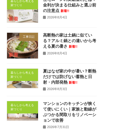
暮らしから考える
金利が決まる仕組みと選ぶ前
家づくり
の注意点
新着!!
2026年8月4日
新着
高断熱の家は土鍋に似てい
工事日記
る？アルミ鍋との違いから考
える夏の暑さ
新着!!
2026年8月4日
新着
夏はなぜ家の中が暑い？断熱
暮らしから考える
だけでは防げない蓄熱と日
家づくり
射・内部発熱
新着!!
2026年8月3日
マンションのキッチンが狭く
暮らしから考える
て使いにくい｜家族と動線が
家づくり
ぶつかる間取りをリノベーシ
ョンで改善
2026年7月31日