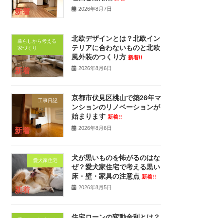
2026年8月7日
新着
北欧デザインとは？北欧イン
暮らしから考える
テリアに合わないものと北欧
家づくり
風外装のつくり方
新着!!
2026年8月6日
新着
京都市伏見区桃山で築26年マ
工事日記
ンションのリノベーションが
始まります
新着!!
2026年8月6日
新着
犬が黒いものを怖がるのはな
愛犬家住宅
ぜ？愛犬家住宅で考える黒い
床・壁・家具の注意点
新着!!
2026年8月5日
新着
住宅ローンの変動金利とは？