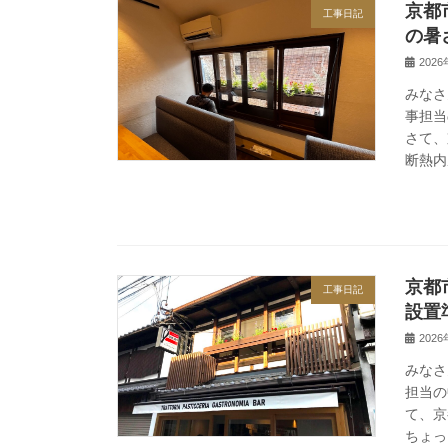
京都
工事日記
の暑
202
みなさ
事担当
さて、
断熱内
京都
工事日記
設置
202
みなさ
担当の
て、京
ちょっ